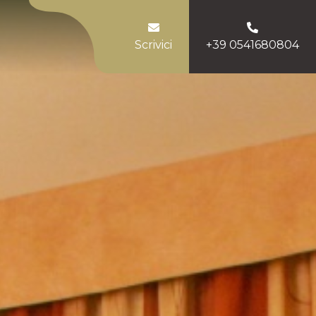
Scrivici
+39 0541680804