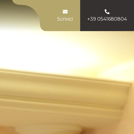
Scrivici
+39 0541680804