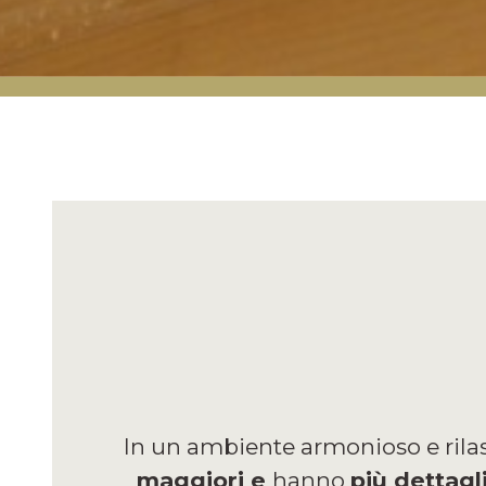
In un ambiente armonioso e rilass
maggiori e
hanno
più dettagli